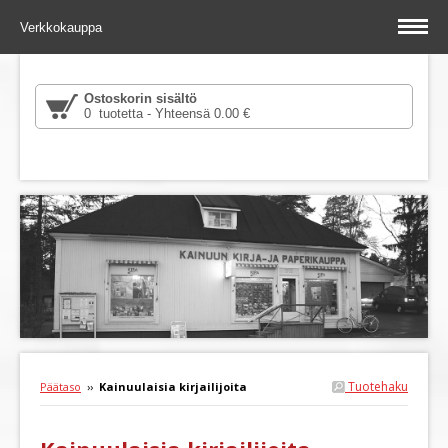
Verkkokauppa
Ostoskorin sisältö
0 tuotetta - Yhteensä 0.00 €
Tuotehaku
Päätaso
››
Kainuulaisia kirjailijoita