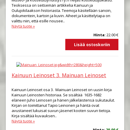
Museo- ja Kotiseutuyhdistys ry:n neljäs kotiseutujulkaisu.
Teoksessa on seitsemän artikkelia Kainuun ja
Oulujokilaakson historiasta. Teemoja käsitellään sanoin,
dokumentein, kartoin ja kuvin. Aiheet ja käsittelytapa on
valittu niin, että esille nousee..
Näytä tuote »
Hinta:
22.00 €
Kainuun Leinoset 3. Mainuan Leinoset
Kainuun Leinoset osa 3. Mainuan Leinoset on uusin kirja
Kainuun Leinosten historiaa. Se sisältää 1635-1682
eläneen Juho Leinosen ja hänen jälkeläistensä sukutaulut.
Kirjan on toimittanut Tapio Leinonen ja häntä ovat
avustaneet lukuisat suvun jäsenet kooten suvun tietoja.
Kirja sisältää kuvauksen..
Näytä tuote »
Hinta:
20.00 €