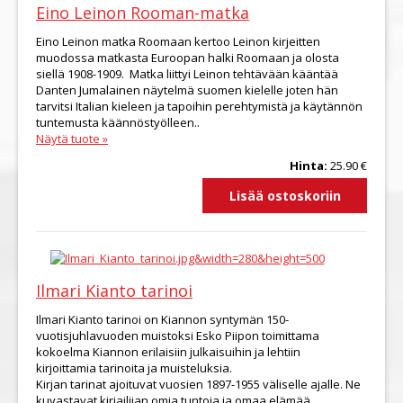
Eino Leinon Rooman-matka
Eino Leinon matka Roomaan kertoo Leinon kirjeitten
muodossa matkasta Euroopan halki Roomaan ja olosta
siellä 1908-1909. Matka liittyi Leinon tehtävään kääntää
Danten Jumalainen näytelmä suomen kielelle joten hän
tarvitsi Italian kieleen ja tapoihin perehtymistä ja käytännön
tuntemusta käännöstyölleen..
Näytä tuote »
Hinta:
25.90 €
Ilmari Kianto tarinoi
Ilmari Kianto tarinoi on Kiannon syntymän 150-
vuotisjuhlavuoden muistoksi Esko Piipon toimittama
kokoelma Kiannon erilaisiin julkaisuihin ja lehtiin
kirjoittamia tarinoita ja muisteluksia.
Kirjan tarinat ajoituvat vuosien 1897-1955 väliselle ajalle. Ne
kuvastavat kirjailijan omia tuntoja ja omaa elämää..