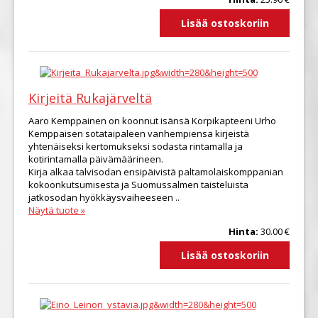
Kirjeitä Rukajärveltä
Aaro Kemppainen on koonnut isänsä Korpikapteeni Urho
Kemppaisen sotataipaleen vanhempiensa kirjeistä
yhtenäiseksi kertomukseksi sodasta rintamalla ja
kotirintamalla päivämäärineen.
Kirja alkaa talvisodan ensipäivistä paltamolaiskomppanian
kokoonkutsumisesta ja Suomussalmen taisteluista
jatkosodan hyökkäysvaiheeseen ..
Näytä tuote »
Hinta:
30.00 €