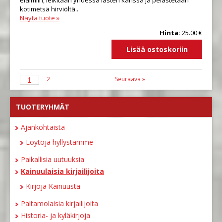
eläimiin, leikitään yhdessä lasten kanssa ja pelastetaan
kotimetsä hirviöltä..
Näytä tuote »
Hinta:
25.00 €
2
Seuraava »
1
TUOTERYHMÄT
Ajankohtaista
Löytöjä hyllystämme
Paikallisia uutuuksia
Kainuulaisia kirjailijoita
Kirjoja Kainuusta
Paltamolaisia kirjailijoita
Historia- ja kyläkirjoja