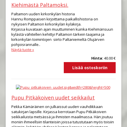
Kiehimästä Paltamoksi.
Paltamon uuden kirkonkylän historia
Hannu Romppaisen kirjoittama paikallishistoria on
nykyisen Paltamon kirkonkylän kyläkirja.
Kirjassa kuvataan ajan muuttuminen kuinka Kiehimänsuun
kylästä vähitellen kehittyi Paltamon tärkein taajama ja
kirkonkylän toimintojen siirto Paltaniemeltä Olujärven
pohjoisrannalle..
Näytä tuote »
Hinta:
40.00 €
Pupu Pitkäkoiven uudet seikkailut
Pekka Kämäräinen on julkaissut uuden vauhdikkaan
satukirjan lapsille. Kirjassa kerrotaan Pupu Pitkäkoiven
seikkailuista metsässä ja ihmisten maailmassa. Hän joutuu
moniin ihmeellsiin tilanteisiin joissa tutustutaan myös toisiin