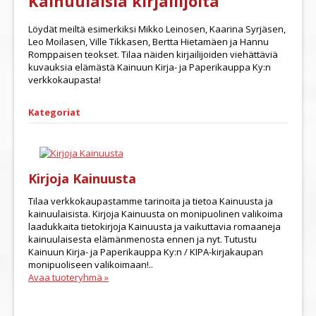
Kainuulaisia kirjailijoita
Löydät meiltä esimerkiksi Mikko Leinosen, Kaarina Syrjäsen,
Leo Moilasen, Ville Tikkasen, Bertta Hietamäen ja Hannu
Romppaisen teokset. Tilaa näiden kirjailijoiden viehättäviä
kuvauksia elämästä Kainuun Kirja- ja Paperikauppa Ky:n
verkkokaupasta!
Kategoriat
Kirjoja Kainuusta
Tilaa verkkokaupastamme tarinoita ja tietoa Kainuusta ja
kainuulaisista. Kirjoja Kainuusta on monipuolinen valikoima
laadukkaita tietokirjoja Kainuusta ja vaikuttavia romaaneja
kainuulaisesta elämänmenosta ennen ja nyt. Tutustu
Kainuun Kirja- ja Paperikauppa Ky:n / KIPA-kirjakaupan
monipuoliseen valikoimaan!..
Avaa tuoteryhmä »