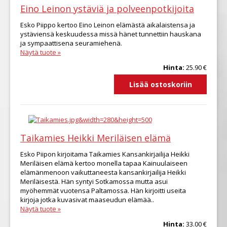
Eino Leinon ystäviä ja polveenpotkijoita
Esko Piippo kertoo Eino Leinon elämästä aikalaistensa ja
ystäviensä keskuudessa missä hänet tunnettiin hauskana
ja sympaattisena seuramiehenä.
Näytä tuote »
Hinta:
25.90 €
Taikamies Heikki Meriläisen elämä
Esko Piipon kirjoitama Taikamies Kansankirjailija Heikki
Meriläisen elämä kertoo monella tapaa Kainuulaiseen
elämänmenoon vaikuttaneesta kansankirjailija Heikki
Meriläisestä. Hän syntyi Sotkamossa mutta asui
myöhemmät vuotensa Paltamossa. Hän kirjoitti useita
kirjoja jotka kuvasivat maaseudun elämää..
Näytä tuote »
Hinta:
33.00 €