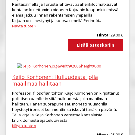
Rantasalmelta ja Turusta lähtevät päähenkilöt matkaavat
kohtalon kuljettamina pieneen Kajaanin kaupunkiin missä
elämä jatkuu linnan rakentamisen ympärillä.
Kirjaan on ilmestynyt jatko-osa nimellä Perinnöt..
Näytä tuote »
Hinta:
29.00 €
Keijo Korhonen: Hulluudesta jolla
maailmaa hallitaan
Professori, filosofian tohtori Kaijo Korhonen on kirjoittanut
poliittisen pamfletin siitä hulluudesta jolla maailmaa
hallitaan. Hänen suorapuheiset. monesti huumorilla
höystetyt ironiset kommenttinsa iskevät tänäkin päivänä.
Tällä kirjalla Keijo Korhonen varoittaa kansalaisia
kritiikittömästä ajattelutavasta..
Näytä tuote »
Hinta:
25.90 €