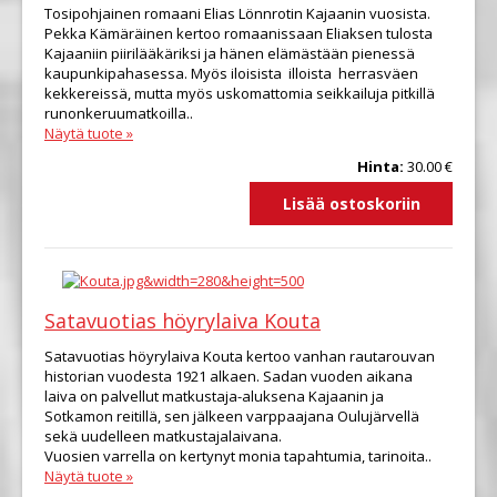
Tosipohjainen romaani Elias Lönnrotin Kajaanin vuosista.
Pekka Kämäräinen kertoo romaanissaan Eliaksen tulosta
Kajaaniin piirilääkäriksi ja hänen elämästään pienessä
kaupunkipahasessa. Myös iloisista illoista herrasväen
kekkereissä, mutta myös uskomattomia seikkailuja pitkillä
runonkeruumatkoilla..
Näytä tuote »
Hinta:
30.00 €
Satavuotias höyrylaiva Kouta
Satavuotias höyrylaiva Kouta kertoo vanhan rautarouvan
historian vuodesta 1921 alkaen. Sadan vuoden aikana
laiva on palvellut matkustaja-aluksena Kajaanin ja
Sotkamon reitillä, sen jälkeen varppaajana Oulujärvellä
sekä uudelleen matkustajalaivana.
Vuosien varrella on kertynyt monia tapahtumia, tarinoita..
Näytä tuote »