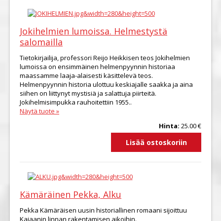
Jokihelmien lumoissa. Helmestystä
salomailla
Tietokirjailija, professori Reijo Heikkisen teos Jokihelmien
lumoissa on ensimmäinen helmenpyynnin historiaa
maassamme laaja-alaisesti käsittelevä teos.
Helmenpyynnin historia ulottuu keskiajalle saakka ja aina
siihen on liittynyt mystisiä ja salattuja piirteitä.
Jokihelmisimpukka rauhoitettiin 1955..
Näytä tuote »
Hinta:
25.00 €
Kämäräinen Pekka, Alku
Pekka Kämäräisen uusin historiallinen romaani sijoittuu
Kajaanin linnan rakentamisen aikoihin.